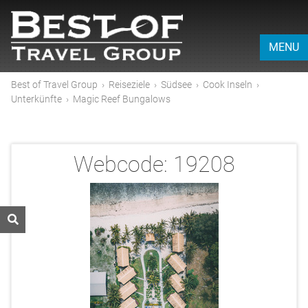
MENU
Best of Travel Group
›
Reiseziele
›
Südsee
›
Cook Inseln
›
Unterkünfte
›
Magic Reef Bungalows
Webcode:
19208