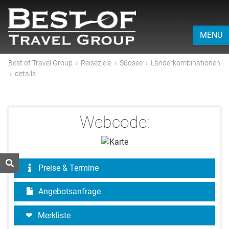
MENU
Best of Travel Group
›
Reiseziele
›
Südsee
›
Länderkombinationen
›
details
Webcode:
Preise & Termine
Angebotsanfrage
Merkliste