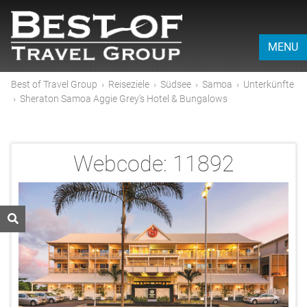
MENU
Best of Travel Group
›
Reiseziele
›
Südsee
›
Samoa
›
Unterkünfte
›
Sheraton Samoa Aggie Grey’s Hotel & Bungalows
Webcode:
11892