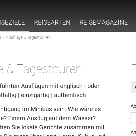
ISEZIELE
REISEARTEN
REISEMAGAZINE
u
›
Ausflüge & Tagestouren
e & Tagestouren
F
führten Ausflügen mit englisch - oder
ältig | einzigartig | authentisch
Ab
htigung im Minibus sein. Wie wäre es
rge? Einem Ausflug auf dem Wasser?
chen Sie lokale Gerichte zusammen mit
An