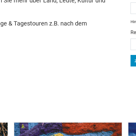
n Sie mehr über Land, Leute, Kultur und
Hin
üge & Tagestouren z.B. nach dem
Re