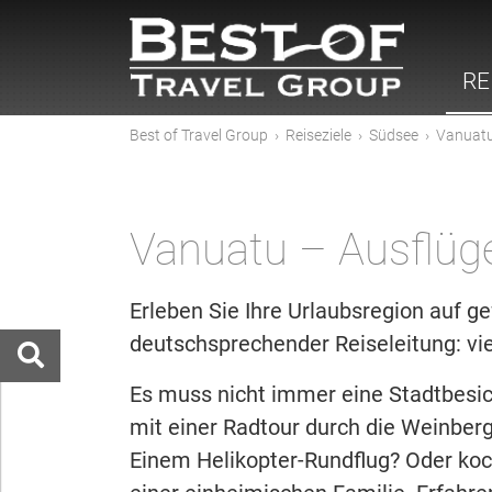
RE
Best of Travel Group
›
Reiseziele
›
Südsee
›
Vanuat
Vanuatu – Ausflüg
Erleben Sie Ihre Urlaubsregion auf ge
deutschsprechender Reiseleitung: vielf
Es muss nicht immer eine Stadtbesic
mit einer Radtour durch die Weinbe
Einem Helikopter-Rundflug? Oder ko