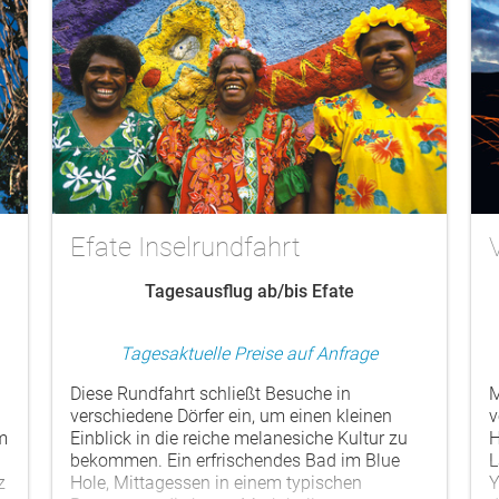
Efate Inselrundfahrt
Tagesausflug ab/bis Efate
Tagesaktuelle Preise auf Anfrage
Diese Rundfahrt schließt Besuche in
M
verschiedene Dörfer ein, um einen kleinen
v
m
Einblick in die reiche melanesiche Kultur zu
H
bekommen. Ein erfrischendes Bad im Blue
L
z
Hole, Mittagessen in einem typischen
Y