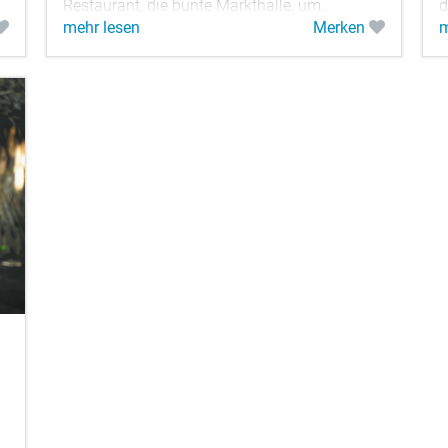
Restaurant, die bunte Markthalle, um...
d
mehr lesen
Merken
m