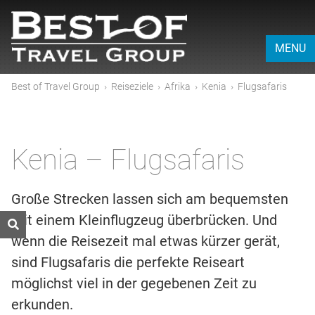
MENU
Best of Travel Group
›
Reiseziele
›
Afrika
›
Kenia
›
Flugsafaris
Kenia – Flugsafaris
Große Strecken lassen sich am bequemsten
mit einem Kleinflugzeug überbrücken. Und
wenn die Reisezeit mal etwas kürzer gerät,
sind Flugsafaris die perfekte Reiseart
möglichst viel in der gegebenen Zeit zu
erkunden.