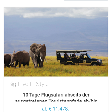
Big Five In Style
10 Tage Flugsafari abseits der
ausgetretenen Touristenpfade ab/bis
Nairobi
ab € 11.478,-