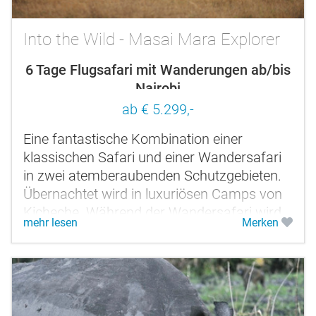
Into the Wild - Masai Mara Explorer
6 Tage Flugsafari mit Wanderungen ab/bis
Nairobi
ab € 5.299,-
Eine fantastische Kombination einer
klassischen Safari und einer Wandersafari
in zwei atemberaubenden Schutzgebieten.
Übernachtet wird in luxuriösen Camps von
Kicheche. Während der Wandersafari wird
mehr lesen
Merken
exklusiv für Sie ein Wildniscamp...