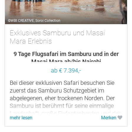
©WBt CREATIVE, Soroi Collection
Exklusives Samburu und Masai
Mara Erlebnis
9 Tage Flugsafari im Samburu und in der
Masai Mara ab/bis Nairobi
ab € 7.394,-
Bei dieser exklusiven Safari besuchen Sie
zuerst das Samburu Schutzgebiet im
abgelegenen, eher trockenen Norden. Der
Samburu ist berühmt für seine einmalige
Landschaft, große Elefantenherden und den
mehr lesen
Merken
Stamm der halbnomadisch lebenden...