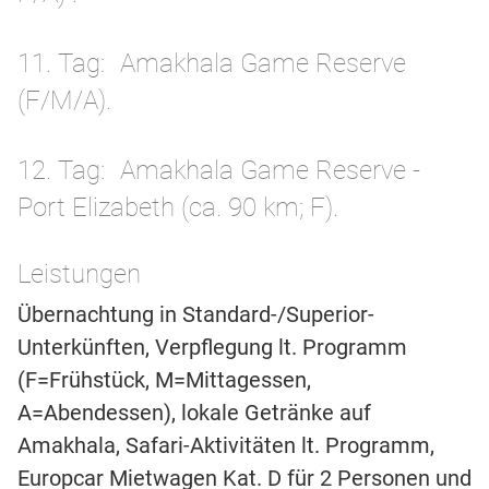
11. Tag
Amakhala Game Reserve
(F/M/A).
12. Tag
Amakhala Game Reserve -
Port Elizabeth (ca. 90 km; F).
Leistungen
Übernachtung in Standard-/Superior-
Unterkünften, Verpflegung lt. Programm
(F=Frühstück, M=Mittagessen,
A=Abendessen), lokale Getränke auf
Amakhala, Safari-Aktivitäten lt. Programm,
Europcar Mietwagen Kat. D für 2 Personen und