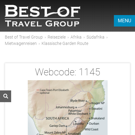
MENU
Best of Travel Group
›
Reiseziele
›
Afrika
›
Südafrika
›
Mietwagenreisen
›
Klassische Garden Route
Webcode:
1145