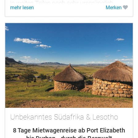
in weiten Teilen noch sehr ursprünglich,
mehr lesen
Merken
wenig bereist und etwas...
Unbekanntes Südafrika & Lesotho
8 Tage Mietwagenreise ab Port Elizabeth