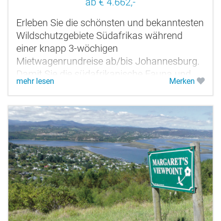
ab € 4.662,-
Erleben Sie die schönsten und bekanntesten
Wildschutzgebiete Südafrikas während
einer knapp 3-wöchigen
Mietwagenrundreise ab/bis Johannesburg.
Damit Sie die südafrikanische Fauna und
mehr lesen
Merken
Flora optimal und intensiv erleben können,
haben...