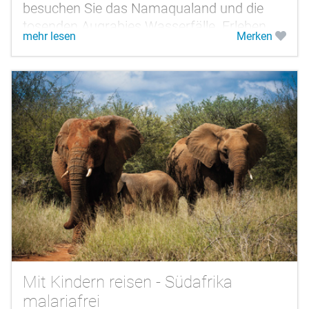
besuchen Sie das Namaqualand und die
tosenden Augrabies Wasserfälle. Erleben
mehr lesen
Merken
Sie Afrikas Tierwelt auf spannenden...
Mit Kindern reisen - Südafrika
malariafrei