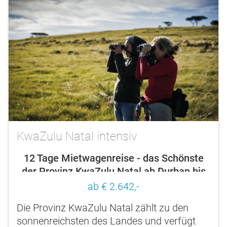
KwaZulu Natal intensiv
12 Tage Mietwagenreise - das Schönste
der Provinz KwaZulu Natal ab Durban bis
Johannesburg
ab € 2.642,-
Die Provinz KwaZulu Natal zählt zu den
sonnenreichsten des Landes und verfügt