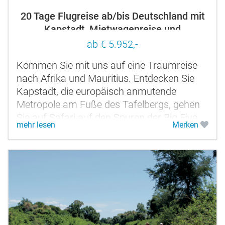
20 Tage Flugreise ab/bis Deutschland mit
Kapstadt, Mietwagenreise und
Badeaufenthalt Mauritius
ab € 5.952,-
Kommen Sie mit uns auf eine Traumreise
nach Afrika und Mauritius. Entdecken Sie
Kapstadt, die europäisch anmutende
Metropole am Fuße des Tafelbergs, gehen
Sie auf Safari auf den Spuren der Big Five
mehr lesen
Merken
im Timbavati Game Reserve & Krüger...