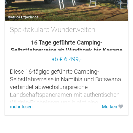
©Africa Experience
Spektakuläre Wunderwelten
16 Tage geführte Camping-
Selbstfahrerreise ab Windhoek bis Kasane
ab € 6.499,-
Diese 16-tägige geführte Camping-
Selbstfahrerreise in Namibia und Botswana
verbindet abwechslungsreiche
Landschaftspanoramen mit authentischen
Wildnis-Erlebnissen und bietet eine
mehr lesen
Merken
Mischung aus Abenteuer,
Naturbeobachtung und...