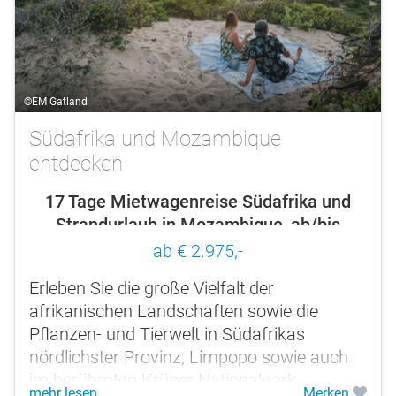
©EM Gatland
Südafrika und Mozambique
entdecken
17 Tage Mietwagenreise Südafrika und
Strandurlaub in Mozambique, ab/bis
Johannesburg
ab € 2.975,-
Erleben Sie die große Vielfalt der
afrikanischen Landschaften sowie die
Pflanzen- und Tierwelt in Südafrikas
nördlichster Provinz, Limpopo sowie auch
im berühmten Krüger Nationalpark.
mehr lesen
Merken