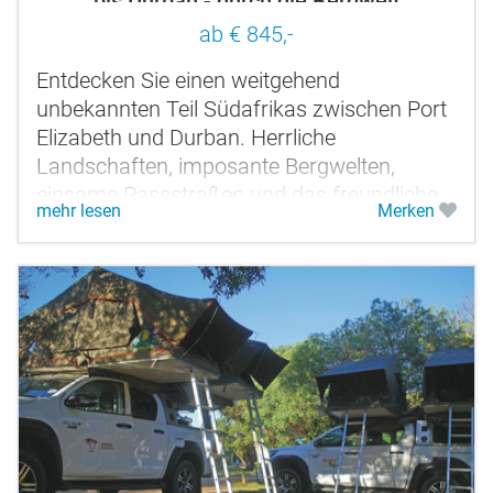
bis Durban - durch die Bergwelt
ab € 845,-
Entdecken Sie einen weitgehend
unbekannten Teil Südafrikas zwischen Port
Elizabeth und Durban. Herrliche
Landschaften, imposante Bergwelten,
einsame Passstraßen und das freundliche
mehr lesen
Merken
Volk der Basotho in Lesotho erwarten Sie.
Die weniger...