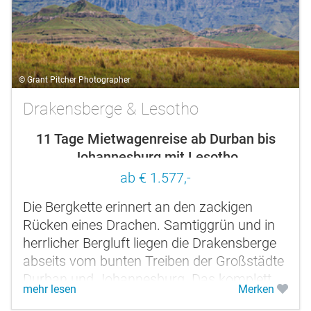
© Grant Pitcher Photographer
Drakensberge & Lesotho
11 Tage Mietwagenreise ab Durban bis
Johannesburg mit Lesotho
ab € 1.577,-
Die Bergkette erinnert an den zackigen
Rücken eines Drachen. Samtiggrün und in
herrlicher Bergluft liegen die Drakensberge
abseits vom bunten Treiben der Großstädte
Durban und Johannesburg. Das komplett
mehr lesen
Merken
von Südafrika umschlossene...