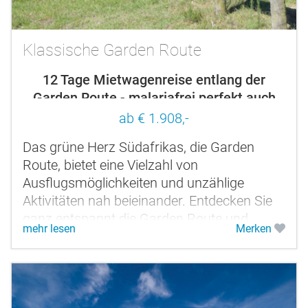
Klassische Garden Route
12 Tage Mietwagenreise entlang der
Garden Route - malariafrei perfekt auch
für Familien
ab € 1.908,-
Das grüne Herz Südafrikas, die Garden
Route, bietet eine Vielzahl von
Ausflugsmöglichkeiten und unzählige
Aktivitäten nah beieinander. Entdecken Sie
ganz entspannt die Garden Route und
mehr lesen
Merken
wechseln Sie nur alle zwei Tage das
Quartier....