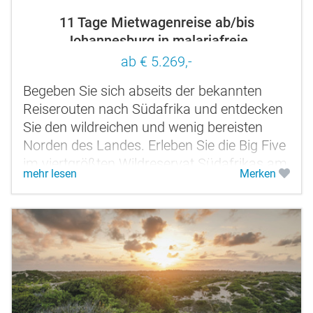
11 Tage Mietwagenreise ab/bis
Johannesburg in malariafreie
Wildreservate
ab € 5.269,-
Begeben Sie sich abseits der bekannten
Reiserouten nach Südafrika und entdecken
Sie den wildreichen und wenig bereisten
Norden des Landes. Erleben Sie die Big Five
im viertgrößten Wildreservat Südafrikas am
mehr lesen
Merken
Rande der Kalahari - im...