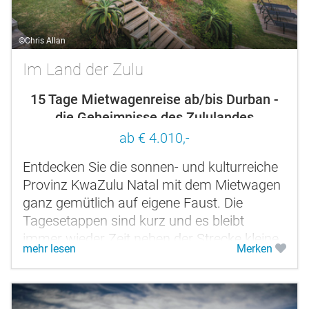
©Chris Allan
Im Land der Zulu
15 Tage Mietwagenreise ab/bis Durban -
die Geheimnisse des Zululandes
entdecken
ab € 4.010,-
Entdecken Sie die sonnen- und kulturreiche
Provinz KwaZulu Natal mit dem Mietwagen
ganz gemütlich auf eigene Faust. Die
Tagesetappen sind kurz und es bleibt
immer wieder Zeit neben der Strecke kleine
mehr lesen
Merken
Besichtigungen zu machen und die Natur...