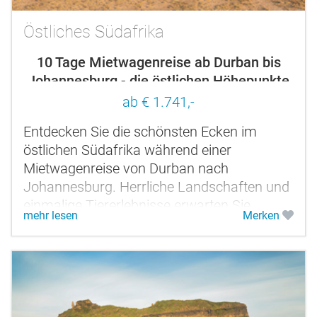
Östliches Südafrika
10 Tage Mietwagenreise ab Durban bis
Johannesburg - die östlichen Höhepunkte
erleben
ab € 1.741,-
Entdecken Sie die schönsten Ecken im
östlichen Südafrika während einer
Mietwagenreise von Durban nach
Johannesburg. Herrliche Landschaften und
einmalige Tiererlebnisse erwarten Sie.
mehr lesen
Merken
Damit Sie nicht jeden Tag nur im Auto
sitzen, haben...