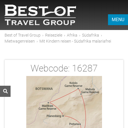
MENU
Best of Travel Group
›
Reiseziele
›
Afrika
›
Südafrika
›
Mietwagenreisen
›
Mit Kindern reisen - Südafrika malariafrei
Webcode:
16287