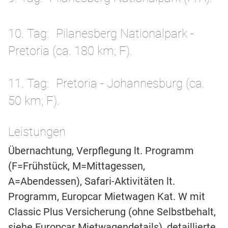
10. Tag
Pilanesberg Nationalpark -
Pretoria (ca. 180 km; F).
11. Tag
Pretoria - Johannesburg (ca.
50 km; F).
Leistungen
Übernachtung, Verpflegung lt. Programm
(F=Frühstück, M=Mittagessen,
A=Abendessen), Safari-Aktivitäten lt.
Programm, Europcar Mietwagen Kat. W mit
Classic Plus Versicherung (ohne Selbstbehalt,
siehe Europcar Mietwagendetails), detaillierte