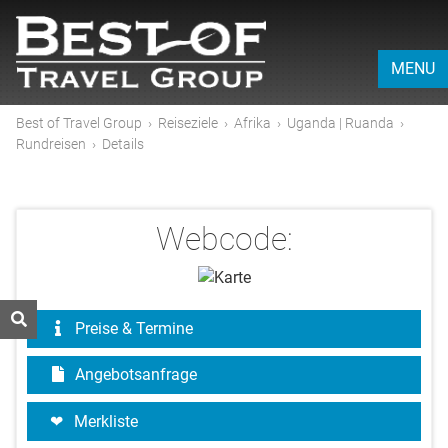
MENU
Best of Travel Group
›
Reiseziele
›
Afrika
›
Uganda | Ruanda
›
Rundreisen
›
Details
Webcode:
Preise & Termine
Angebotsanfrage
Merkliste