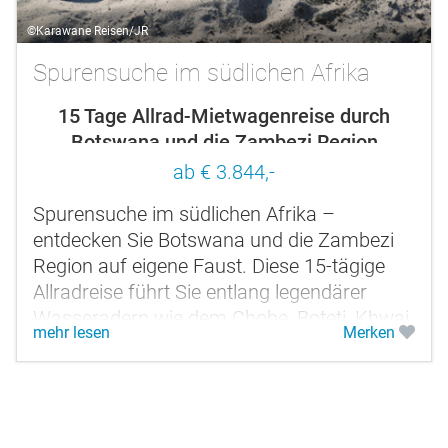
©Karawane Reisen/JR
Spurensuche im südlichen Afrika
15 Tage Allrad-Mietwagenreise durch
Botswana und die Zambezi Region
ab € 3.844,-
Spurensuche im südlichen Afrika –
entdecken Sie Botswana und die Zambezi
Region auf eigene Faust. Diese 15-tägige
Allradreise führt Sie entlang legendärer
Wasseradern wie dem Chobe, Boteti, Khwai
mehr lesen
Merken
und Okavango durch eine der...