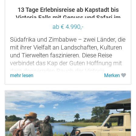
13 Tage Erlebnisreise ab Kapstadt bis
Victoria Falls mit Genuss und Safari im
südlichen Afrika
ab € 4.990,-
Südafrika und Zimbabwe – zwei Länder, die
mit ihrer Vielfalt an Landschaften, Kulturen
und Tierwelten faszinieren. Diese Reise
verbindet das Kap der Guten Hoffnung mit
dem donnernden Rauch der Victoria
mehr lesen
Merken
Wasserfälle und den unberührten...