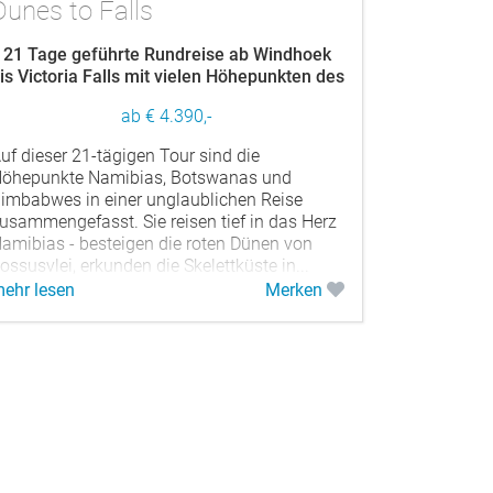
Dunes to Falls
21 Tage geführte Rundreise ab Windhoek
is Victoria Falls mit vielen Höhepunkten des
Südlichen Afrikas
ab € 4.390,-
uf dieser 21-tägigen Tour sind die
öhepunkte Namibias, Botswanas und
imbabwes in einer unglaublichen Reise
usammengefasst. Sie reisen tief in das Herz
amibias - besteigen die roten Dünen von
ossusvlei, erkunden die Skelettküste in...
ehr lesen
Merken