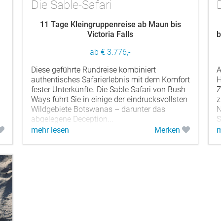
Die Sable-Safari
n
11 Tage Kleingruppenreise ab Maun bis
Victoria Falls
b
ab € 3.776,-
Diese geführte Rundreise kombiniert
A
authentisches Safarierlebnis mit dem Komfort
H
fester Unterkünfte. Die Sable Safari von Bush
Z
Ways führt Sie in einige der eindrucksvollsten
z
Wildgebiete Botswanas – darunter das
N
abgelegene Deception...
S
mehr lesen
Merken
m