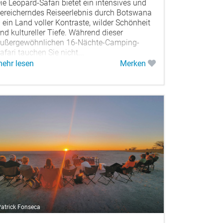
ie Leopard-Safari bietet ein intensives und
ereicherndes Reiseerlebnis durch Botswana
 ein Land voller Kontraste, wilder Schönheit
nd kultureller Tiefe. Während dieser
ußergewöhnlichen 16-Nächte-Camping-
afari tauchen Sie nicht...
ehr lesen
Merken
atrick Fonseca