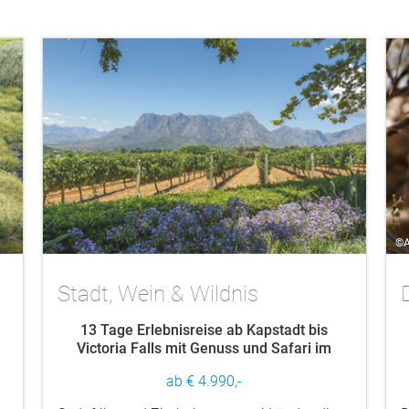
©A
Stadt, Wein & Wildnis
13 Tage Erlebnisreise ab Kapstadt bis
Victoria Falls mit Genuss und Safari im
südlichen Afrika
ab € 4.990,-