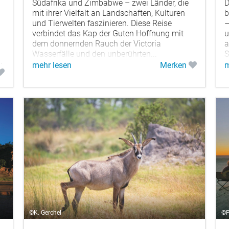
Südafrika und Zimbabwe – zwei Länder, die
D
mit ihrer Vielfalt an Landschaften, Kulturen
b
und Tierwelten faszinieren. Diese Reise
–
verbindet das Kap der Guten Hoffnung mit
u
dem donnernden Rauch der Victoria
a
Wasserfälle und den unberührten...
S
.
mehr lesen
Merken
m
©K. Gerchel
©P