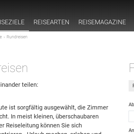
ISEZIELE
REISEARTEN
REISEMAGAZINE
e
›
Rundreisen
eisen
F
inander teilen:
Ab
Route ist sorgfältig ausgewählt, die Zimmer
ht. In meist kleinen, überschaubaren
r Reiseleitung können Sie sich
An