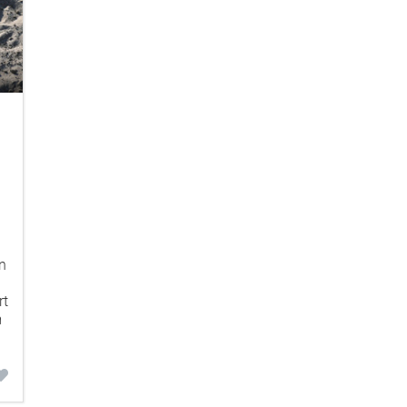
n
rt
m