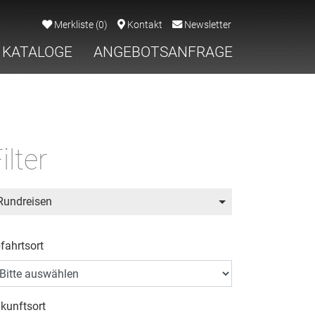
Merkliste
(
0
)
Kontakt
Newsletter
KATALOGE
ANGEBOTSANFRAGE
ilter
Rundreisen
fahrtsort
kunftsort