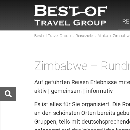
RE
Best of Travel Group
›
Reiseziele
›
Afrika
›
Zimbabw
Zimbabwe – Rundr
Auf geführten Reisen Erlebnisse mite
aktiv | gemeinsam | informativ
Es ist alles für Sie organisiert. Die 
an den schönsten Orten bereits gebuc
Gruppen, teils mit deutschsprechende