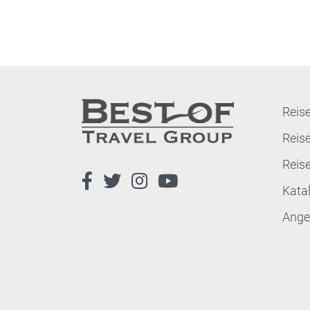
Reise
Reis
Reis
Kata
Ange