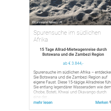
©Karawane Reisen/JR
Spurensuche im südlichen
Afrika
15 Tage Allrad-Mietwagenreise durch
Botswana und die Zambezi Region
ab € 3.844,-
Spurensuche im südlichen Afrika – entdecke
Sie Botswana und die Zambezi Region auf
eigene Faust. Diese 15-tägige Allradreise füh
Sie entlang legendärer Wasseradern wie de
Chobe, Boteti, Khwai und Okavango durch
eine der...
mehr lesen
Merken