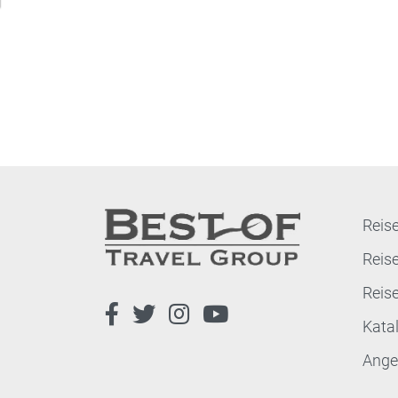
Reise
Reis
Reis
Kata
Ange