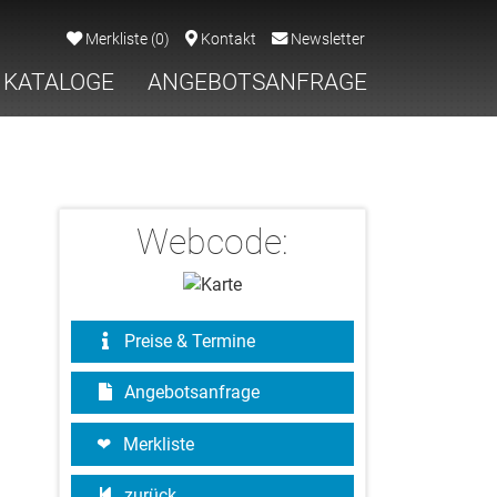
Merkliste
(
0
)
Kontakt
Newsletter
KATALOGE
ANGEBOTSANFRAGE
Webcode:
Preise & Termine
Angebotsanfrage
Merkliste
zurück