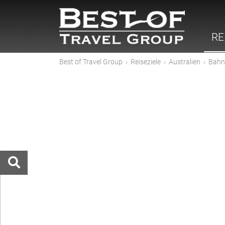
RE
Best of Travel Group
›
Reiseziele
›
Australien
›
Bahn