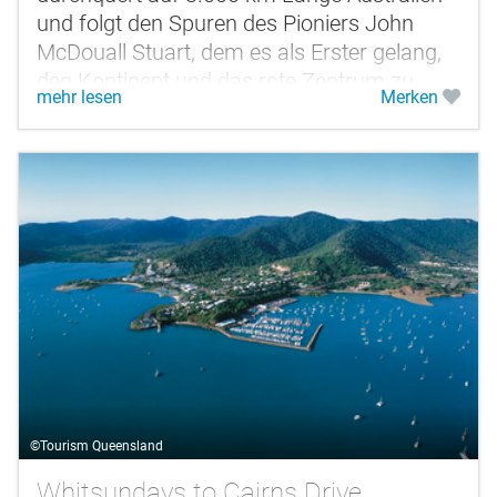
und folgt den Spuren des Pioniers John
McDouall Stuart, dem es als Erster gelang,
den Kontinent und das rote Zentrum zu
mehr lesen
Merken
durchqueren, von Adelaide in...
©Tourism Queensland
Whitsundays to Cairns Drive