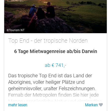
©Tourism NT
Top End - der tropische Norden
6 Tage Mietwagenreise ab/bis Darwin
ab € 741,-
Das tropische Top End ist das Land der
Aborigines, voller heiliger Plätze und
geheimnisvoller, uralter Felszeichnungen.
Fernab der Metropolen finden Sie hier jede
Menge ursprüngliche Natur und einzigartige
mehr lesen
Merken
Nationalparks. Es gibt...