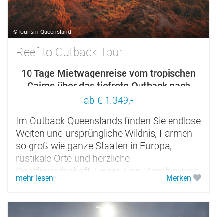
©Tourism Queensland
Reef to Outback Tour
10 Tage Mietwagenreise vom tropischen
Cairns über das tiefrote Outback nach
Brisbane
ab € 1.349,-
Im Outback Queenslands finden Sie endlose
Weiten und ursprüngliche Wildnis, Farmen
so groß wie ganze Staaten in Europa,
rustikale Orte und herzliche
Gastfreundschaft. Unser Tipp: Kombinieren
mehr lesen
Merken
Sie die Tour durch das Outback mit einer
Reise...