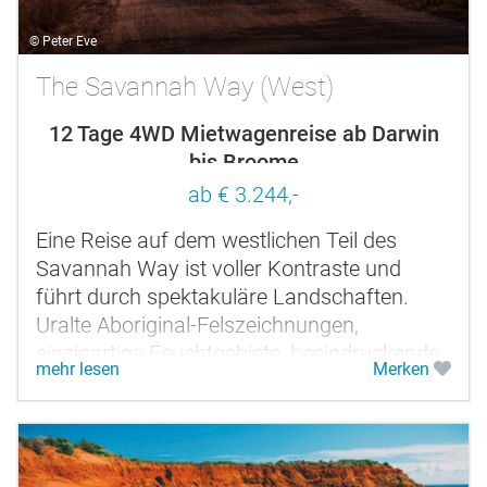
© Peter Eve
The Savannah Way (West)
12 Tage 4WD Mietwagenreise ab Darwin
bis Broome
ab € 3.244,-
Eine Reise auf dem westlichen Teil des
Savannah Way ist voller Kontraste und
führt durch spektakuläre Landschaften.
Uralte Aboriginal-Felszeichnungen,
einzigartige Feuchtgebiete, beeindruckende
mehr lesen
Merken
Schluchten und erfrischende Felspools...