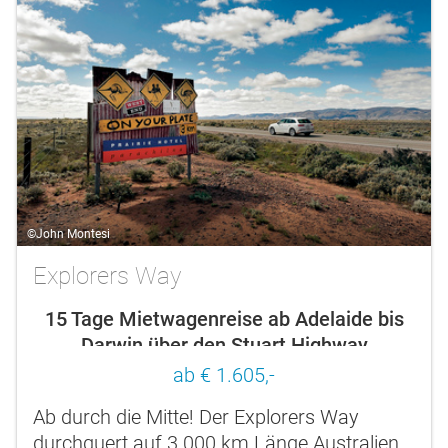
©John Montesi
Explorers Way
15 Tage Mietwagenreise ab Adelaide bis
Darwin über den Stuart Highway
ab € 1.605,-
Ab durch die Mitte! Der Explorers Way
durchquert auf 3.000 km Länge Australien