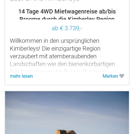
14 Tage 4WD Mietwagenreise ab/bis
Broome durch die Kimberley Region
ab € 3.739,-
Willkommen in den ursprünglichen
Kimberleys! Die einzigartige Region
verzaubert mit atemberaubenden
Landschaften wie den bienenkorbartigen
Felsformationen der Bungle Bungle im
mehr lesen
Merken
Purnululu Nationalpark, herrlichen
Nationalparks mit uralten...