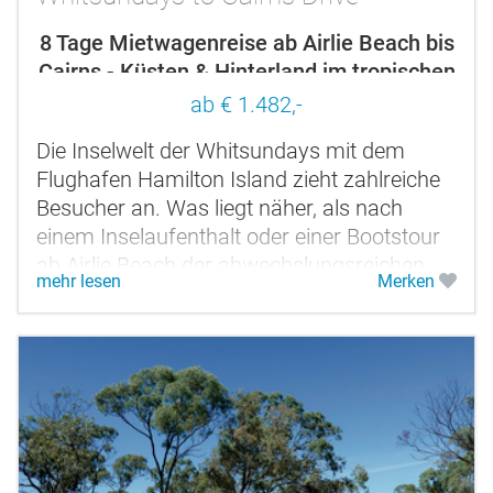
8 Tage Mietwagenreise ab Airlie Beach bis
Cairns - Küsten & Hinterland im tropischen
Queensland
ab € 1.482,-
Die Inselwelt der Whitsundays mit dem
Flughafen Hamilton Island zieht zahlreiche
Besucher an. Was liegt näher, als nach
einem Inselaufenthalt oder einer Bootstour
ab Airlie Beach der abwechslungsreichen
mehr lesen
Merken
Küste bis hinauf nach Cairns zu...