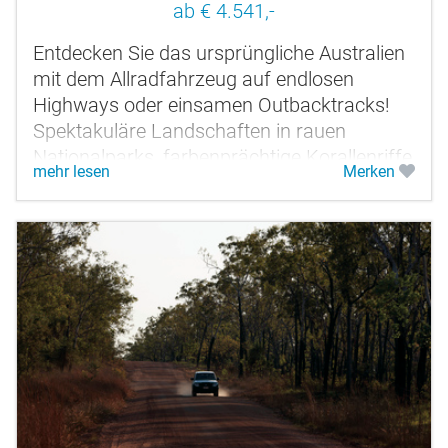
ab € 4.541,-
Entdecken Sie das ursprüngliche Australien
mit dem Allradfahrzeug auf endlosen
Highways oder einsamen Outbacktracks!
Spektakuläre Landschaften in rauen
Nationalparks, farbenprächtige Korallenriffe
mehr lesen
Merken
und eine herzliche Gastfreundschaft...