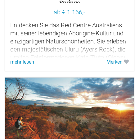
Springs
ab € 1.166,-
Entdecken Sie das Red Centre Australiens
mit seiner lebendigen Aborigine-Kultur und
einzigartigen Naturschönheiten. Sie erleben
den majestätischen Uluru (Ayers Rock), die
uralten Felsformationen Kata Tjuta (Olgas),
mehr lesen
Merken
die Western MacDonnell...