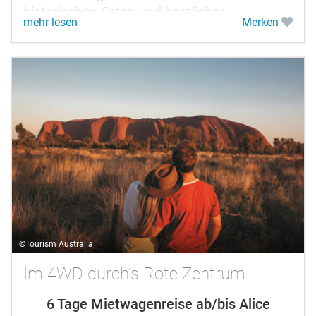
historischen Orten und herzlicher
mehr lesen
Merken
Gastfreundschaft. Die Reise führt Sie in die
goldene...
©Tourism Australia
Im 4WD durch’s Rote Zentrum
6 Tage Mietwagenreise ab/bis Alice