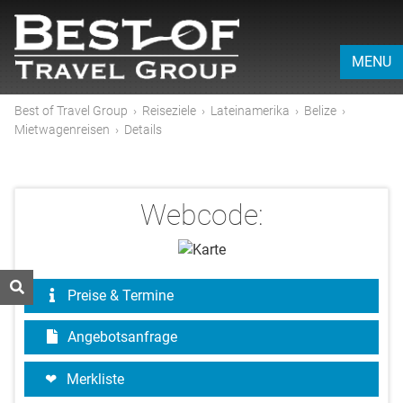
MENU
Best of Travel Group
›
Reiseziele
›
Lateinamerika
›
Belize
›
Mietwagenreisen
›
Details
Webcode:
Preise & Termine
Angebotsanfrage
Merkliste