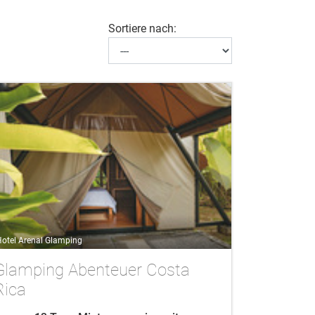
Sortiere nach:
otel Arenal Glamping
Glamping Abenteuer Costa
Rica