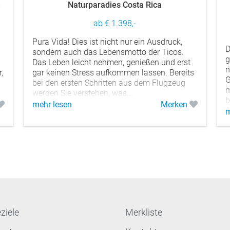
é
Naturparadies Costa Rica
ab € 1.398,-
Pura Vida! Dies ist nicht nur ein Ausdruck,
D
sondern auch das Lebensmotto der Ticos.
g
Das Leben leicht nehmen, genießen und erst
n
,
gar keinen Stress aufkommen lassen. Bereits
G
bei den ersten Schritten aus dem Flugzeug
m
werden Sie verstehen, was...
b
mehr lesen
Merken
m
ziele
Merkliste