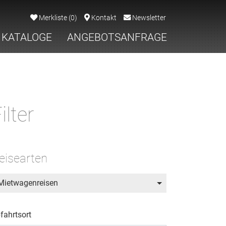
Merkliste
(
0
)
Kontakt
Newsletter
KATALOGE
ANGEBOTSANFRAGE
ilter
eisearten
Mietwagenreisen
fahrtsort