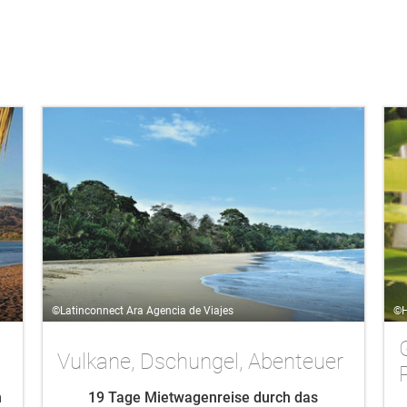
©Latinconnect Ara Agencia de Viajes
©H
Vulkane, Dschungel, Abenteuer
n
19 Tage Mietwagenreise durch das