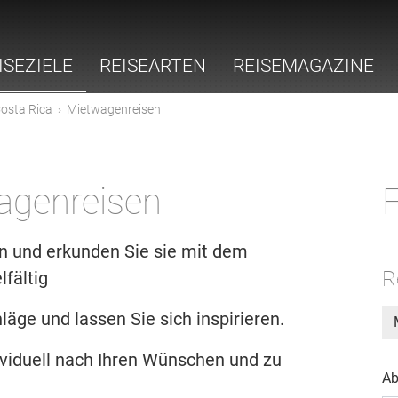
ISEZIELE
REISEARTEN
REISEMAGAZINE
osta Rica
›
Mietwagenreisen
agenreisen
F
n und erkunden Sie sie mit dem
R
lfältig
äge und lassen Sie sich inspirieren.
ividuell nach Ihren Wünschen und zu
Ab