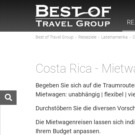
RE
Best of Travel Group
›
Reiseziele
›
Lateinamerika
›
C
Costa Rica - Mietw
Begeben Sie sich auf die Traumroute
Mietwagen: unabhängig | flexibel | vie
Durchstöbern Sie die diversen Vorschl
Die Mietwagenreisen lassen sich ind
Ihrem Budget anpassen.