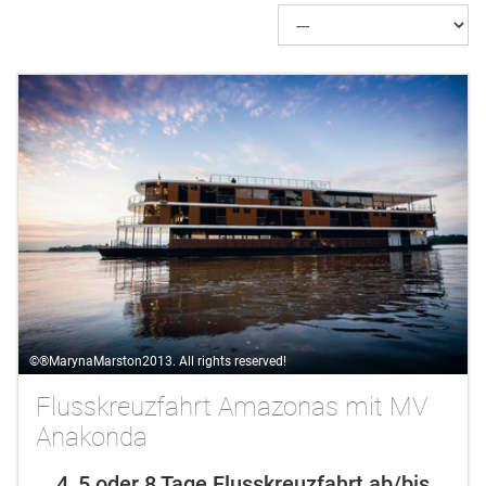
©®MarynaMarston2013. All rights reserved!
Flusskreuzfahrt Amazonas mit MV
Anakonda
4, 5 oder 8 Tage Flusskreuzfahrt ab/bis