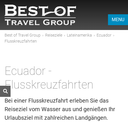
MENU
Best of Travel Group
›
Reiseziele
›
Lateinamerika
›
Ecuador
›
Flusskreuzfahrten
Ecuador -
Flusskreuzfahrten
Bei einer Flusskreuzfahrt erleben Sie das
Reiseziel vom Wasser aus und genießen Ihr
Urlaubsziel mit zahlreichen Landgängen.