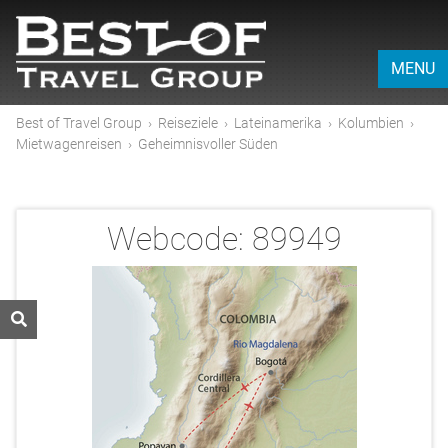
MENU
Best of Travel Group
›
Reiseziele
›
Lateinamerika
›
Kolumbien
›
Mietwagenreisen
›
Geheimnisvoller Süden
Webcode:
89949