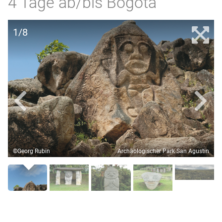
4 Tage ab/bis Bogota
1/8
©Georg Rubin
Archäologischer Park San Agustin