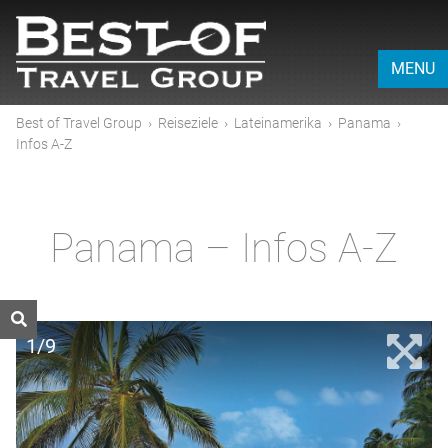
MENU
Best of Travel Group
›
Reiseziele
›
Lateinamerika
›
Panama
›
Infos A-Z
Panama – Infos A-Z
1/9