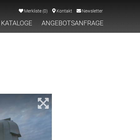
Merkliste
(
0
)
Kontakt
Newsletter
KATALOGE
ANGEBOTSANFRAGE
2/8