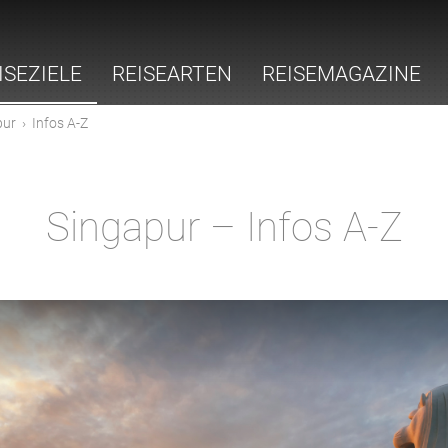
ISEZIELE
REISEARTEN
REISEMAGAZINE
pur
›
Infos A-Z
Singapur – Infos A-Z