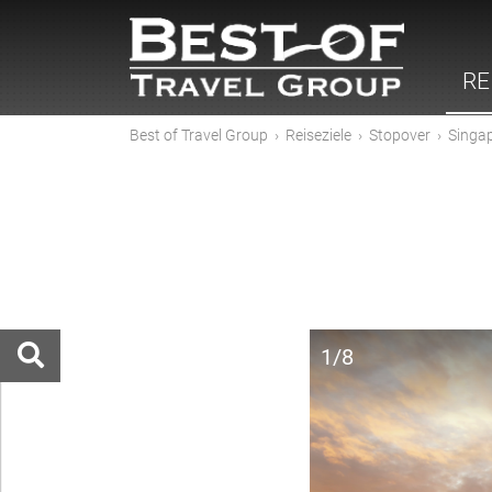
RE
Best of Travel Group
›
Reiseziele
›
Stopover
›
Singa
1/8