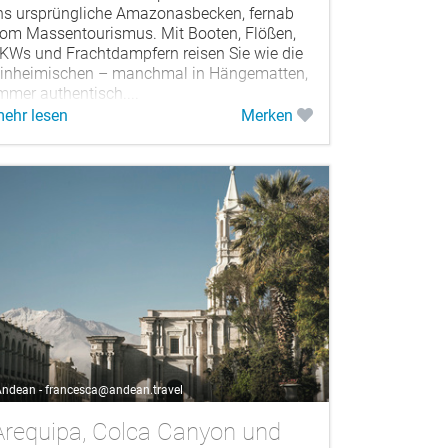
ns ursprüngliche Amazonasbecken, fernab
om Massentourismus. Mit Booten, Flößen,
KWs und Frachtdampfern reisen Sie wie die
inheimischen – manchmal in Hängematten,
mmer authentisch....
ehr lesen
Merken
ndean - francesca@andean.travel
Arequipa, Colca Canyon und