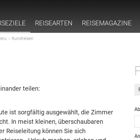
ISEZIELE
REISEARTEN
REISEMAGAZINE
eru
›
Rundreisen
F
inander teilen:
Ab
Route ist sorgfältig ausgewählt, die Zimmer
ht. In meist kleinen, überschaubaren
r Reiseleitung können Sie sich
An