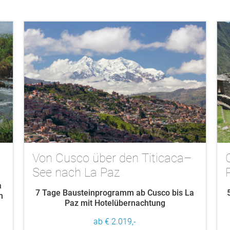
Von Cusco über den Titicaca–
See nach La Paz
a
7 Tage Bausteinprogramm ab Cusco bis La
n
Paz mit Hotelübernachtung
ab € 2.019,-