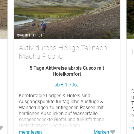
©Australia Plus
Aktiv durchs Heilige Tal nach
Machu Picchu
5 Tage Aktivreise ab/bis Cusco mit
Hotelkomfort
ab € 1.796,-
D
Komfortable Lodges & Hotels sind
u
Ausgangspunkte für tägliche Ausflüge &
T
Wanderungen zu entlegenen Pässen mit
D
herrlichen Ausblicken auf Wasserfälle,
b
schneebedeckte Gipfel und türkisfarbene
p
Gletscherseen und zu kleinen
m
Hochlanddörfern,...
mehr lesen
Merken