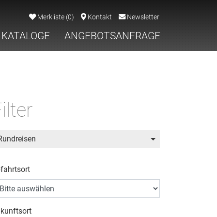
Merkliste
(
0
)
Kontakt
Newsletter
KATALOGE
ANGEBOTSANFRAGE
ilter
Rundreisen
fahrtsort
kunftsort