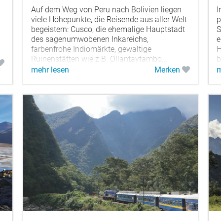
Auf dem Weg von Peru nach Bolivien liegen
I
viele Höhepunkte, die Reisende aus aller Welt
p
begeistern: Cusco, die ehemalige Hauptstadt
S
des sagenumwobenen Inkareichs,
e
farbenfrohe Indiomärkte, gewaltige
H
Ruinenstätten wie z.B. Ollantaytambo...
b
mehr lesen
Merken
m