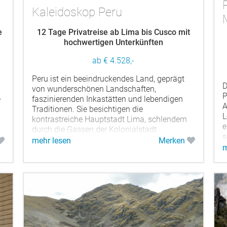
Kaleidoskop Peru
e
12 Tage Privatreise ab Lima bis Cusco mit
hochwertigen Unterkünften
ab € 4.528,-
Peru ist ein beeindruckendes Land, geprägt
D
von wunderschönen Landschaften,
P
e
faszinierenden Inkastätten und lebendigen
A
Traditionen. Sie besichtigen die
L
kontrastreiche Hauptstadt Lima, schlendern
e
durch die Gassen der Kolonialstadt
s
Arequipa,...
mehr lesen
Merken
m