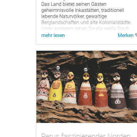
Das Land bietet seinen Gästen
geheimnisvolle Inkastätten, traditionell
lebende Naturvölker, gewaltige
Berglandschaften und alte Kolonialstädte.
Unter anderem sehen Sie die weiße Stadt
Arequipa,...
mehr lesen
Merken
Perus faszinierender Norden