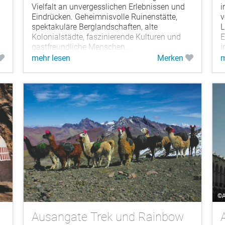
Vielfalt an unvergesslichen Erlebnissen und
i
Eindrücken. Geheimnisvolle Ruinenstätte,
v
spektakuläre Berglandschaften, alte
L
Kolonialstädte, faszinierende Kulturen und
E
gastfreundliche Menschen...
i
mehr lesen
Merken
m
©A
Ausangate Trek und Rainbow