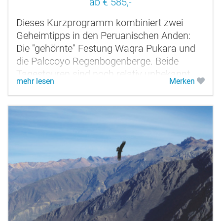
ab € 585,-
Dieses Kurzprogramm kombiniert zwei
Geheimtipps in den Peruanischen Anden:
Die "gehörnte" Festung Waqra Pukara und
die Palccoyo Regenbogenberge. Beide
Tagestouren sind noch relativ unbekannt
mehr lesen
Merken
und daher nicht überlaufen. Durch die...