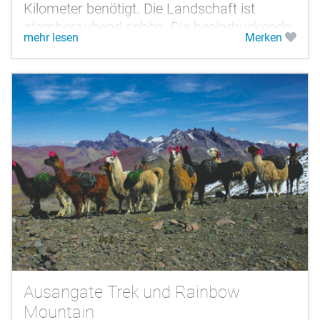
Kilometer benötigt. Die Landschaft ist
atemberaubend schön. Die beeindruckende
mehr lesen
Merken
Berglandschaft der peruanischen Anden,...
Ausangate Trek und Rainbow
Mountain