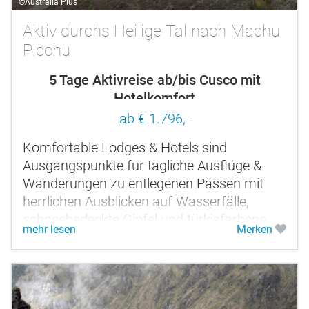
©Australia Plus
Aktiv durchs Heilige Tal nach Machu
Picchu
5 Tage Aktivreise ab/bis Cusco mit
Hotelkomfort
ab € 1.796,-
Komfortable Lodges & Hotels sind
Ausgangspunkte für tägliche Ausflüge &
Wanderungen zu entlegenen Pässen mit
herrlichen Ausblicken auf Wasserfälle,
schneebedeckte Gipfel und türkisfarbene
mehr lesen
Merken
Gletscherseen und zu kleinen
Hochlanddörfern,...