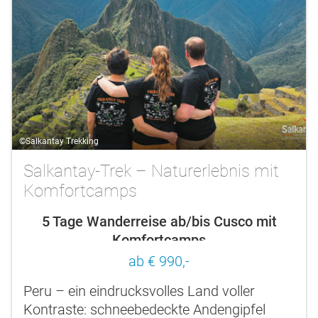
©Salkantay Trekking
Salkantay-Trek – Naturerlebnis mit
Komfortcamps
5 Tage Wanderreise ab/bis Cusco mit
Komfortcamps
ab € 990,-
Peru – ein eindrucksvolles Land voller
Kontraste: schneebedeckte Andengipfel