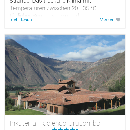
Strände. Das trockene Klima mit
Temperaturen zwischen 20 - 35 °C,
täglicher Sonnenschein und
mehr lesen
Merken
Wassertemperaturen von 20 - 27 °C bieten
ideale...
Inkaterra Hacienda Urubamba